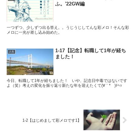
ふ。’22GW編
一つずつ、少しずつ出る答え。。うじうじしてんな彩メロ！そんな彩
メロに一光が差し込み始めた。
1-17【記念】転職して1年が経ち
人生
ました！
今日、転職して1年が経ちました！ いや、記念日中毒ではないです
よ（笑）考えの変化を振り返り新たな年を迎えたくて(∀｀*ゞ)ﾃﾍｯ
1-2【はじめまして彩メロです1】