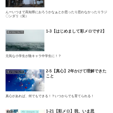
んーいつまで高知県におろうかなぁとか思ったり思わなかったりラジ
〇ンダリ（笑）
1-3【はじめまして彩メロです2】
彩メロについて
元気な小学生が陰キャラ中学生に！？
2-5【真心】2年かけて理解できた
彩メロについて
こと
真心があれば、何でもできる！？いつからでも育てられる！
1-21【彩メロ】我、いま思
人生