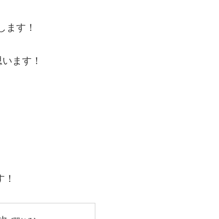
にします！
思います！
す！