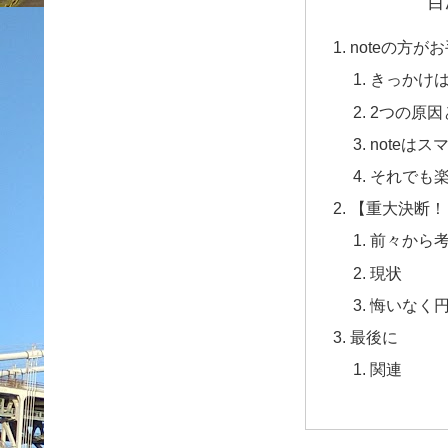
目
noteの方が
きっかけ
2つの原因
noteは
それでも楽し
【重大決断！
前々から
現状
悔いなく
最後に
関連