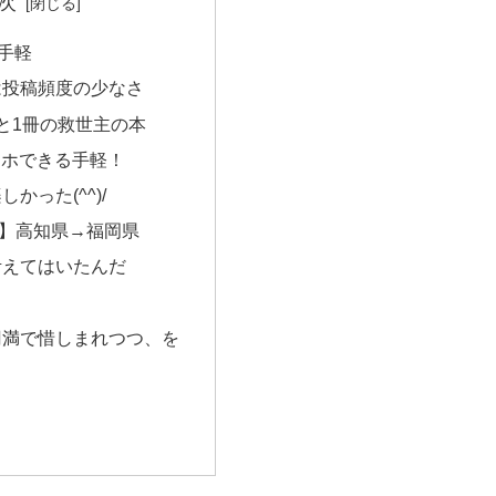
次
お手軽
は投稿頻度の少なさ
と1冊の救世主の本
スマホできる手軽！
かった(^^)/
】高知県→福岡県
考えてはいたんだ
円満で惜しまれつつ、を