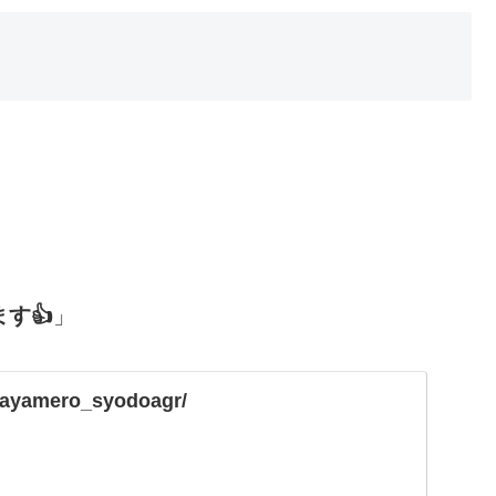
す👍
」
m/ayamero_syodoagr/