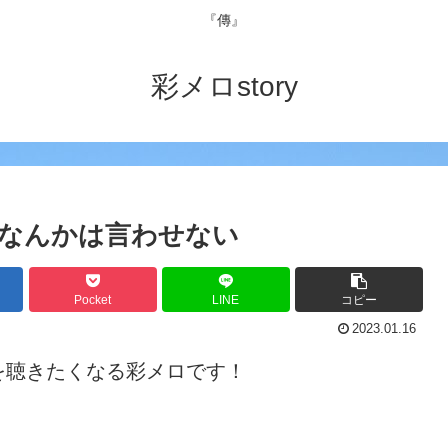
『傳』
彩メロstory
らなんかは言わせない
Pocket
LINE
コピー
2023.01.16
を聴きたくなる彩メロです！