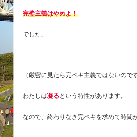
完璧主義はやめよ！
でした。
（厳密に見たら完ペキ主義ではないので
わたしは
凝る
という特性があります。
なので、終わりなき完ペキを求めて時間